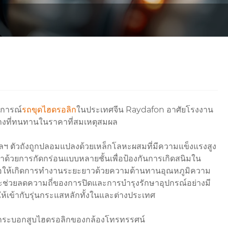
บการณ์
รถขุดไฮดรอลิก
ในประเทศจีน Raydafon อาศัยโรงงาน
ร้างที่ทนทานในราคาที่สมเหตุสมผล
ฯ ตัวถังถูกปลอมแปลงด้วยเหล็กโลหะผสมที่มีความแข็งแรงสูง
ด้วยการกัดกร่อนแบบหลายชั้นเพื่อป้องกันการเกิดสนิมใน
าเพื่อให้เกิดการทำงานระยะยาวด้วยความต้านทานอุณหภูมิความ
ช่วยลดความถี่ของการปิดและการบำรุงรักษาอุปกรณ์อย่างมี
้เข้ากับรุ่นกระแสหลักทั้งในและต่างประเทศ
์, กระบอกสูบไฮดรอลิกของกล้องโทรทรรศน์