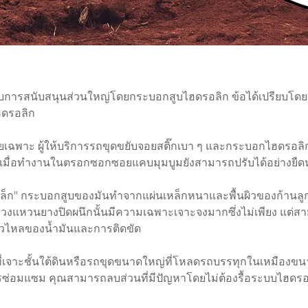
การสนับสนุนส่วนใหญ่โดยกระบอกสูบไฮดรอลิก ข้อได้เปรียบโดยตร
ฮดรอลิก
ยเฉพาะ ผู้ให้บริการรถขุดขยับจอยสติ๊กเบา ๆ และกระบอกไฮดรอลิกจ
เมื่อทำงานในตรอกซอกซอยแคบมุมบูมยังสามารถปรับได้อย่างยืดหย
็ก" กระบอกสูบของมันทำจากแผ่นเหล็กหนาและพื้นผิวของก้านลูก
งแหวนยางปิดผนึกนั้นมีความเฉพาะเจาะจงมากซึ่งไม่เพียง แต่สา
วไหลของน้ำมันและการติดขัด
ล็กที่เจาะชั้นใต้ดินหรือรถขุดขนาดใหญ่ที่โหลดรถบรรทุกในเหม
ซ่อมแซม คุณสามารถลบส่วนที่มีปัญหาโดยไม่ต้องรื้อระบบไฮดรอล