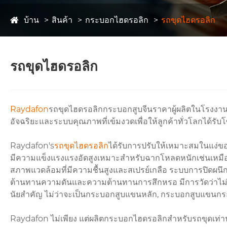
บ้าน
สินค้า
กระบอกไฮดรอลิก
รถขุดไฮดรอลิก
รถขุดไฮดรอลิก
Raydafon
รถขุดไฮดรอลิกกระบอกสูบจีนราคาผู้ผลิตในโรงงานร
อัจฉริยะและระบบคุณภาพที่เข้มงวดเพื่อให้ลูกค้าทั่วโลกได้ร
Raydafon's
รถขุดไฮดรอลิก
ได้รับการปรับให้เหมาะสมในแง่ข
มีความแข็งแรงแรงอัดสูงเหมาะสำหรับฉากโหลดหนักเช่นเหมือง
สภาพแวดล้อมที่มีความชื้นสูงและสเปรย์เกลือ ระบบการปิดผนึก
ต้านทานความดันและความต้านทานการสึกหรอ มีการวัดว่าไม่ม
นัยสำคัญ ไม่ว่าจะเป็นกระบอกสูบแขนหลัก, กระบอกสูบแขนกระบ
Raydafon ไม่เพียง แต่ผลิตกระบอกไฮดรอลิกสำหรับรถขุดเท่า