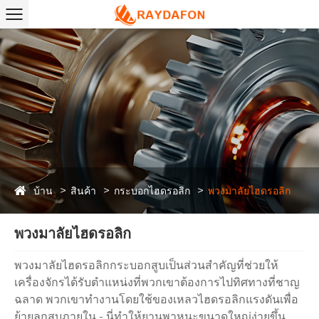
บ้าน
สินค้า
กระบอกไฮดรอลิก
พวงมาลัยไฮดรอลิก
พวงมาลัยไฮดรอลิก
พวงมาลัยไฮดรอลิกกระบอกสูบเป็นส่วนสำคัญที่ช่วยให้
เครื่องจักรได้รับตำแหน่งที่พวกเขาต้องการไปทิศทางที่ชาญ
ฉลาด พวกเขาทำงานโดยใช้ของเหลวไฮดรอลิกแรงดันเพื่อ
ย้ายลูกสูบภายใน - นี่ทำให้ยานพาหนะขนาดใหญ่ง่ายขึ้น