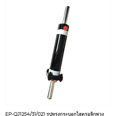
EP-QJ1254/31/021 รูปทรงกระบอกไฮดรอลิกพวง