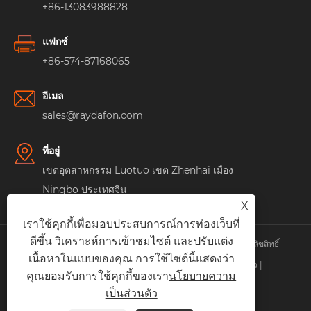
+86-13083988828
แฟกซ์
+86-574-87168065
อีเมล
sales@raydafon.com
ที่อยู่
เขตอุตสาหกรรม Luotuo เขต Zhenhai เมือง
Ningbo ประเทศจีน
X
เราใช้คุกกี้เพื่อมอบประสบการณ์การท่องเว็บที่
ดีขึ้น วิเคราะห์การเข้าชมไซต์ และปรับแต่ง
ลิขสิทธิ์© บริษัท Raydafon Technology Group จำกัด สงวนลิขสิทธิ์
เนื้อหาในแบบของคุณ การใช้ไซต์นี้แสดงว่า
Links
|
Sitemap
|
RSS
|
XML
|
นโยบายความเป็นส่วนตัว
|
คุณยอมรับการใช้คุกกี้ของเรา
นโยบายความ
เป็นส่วนตัว