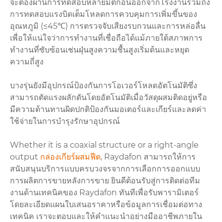
จะต้องผ่านการทดสอบหลายมิติก่อนออกจากโรงงานรวมถึง
การทดสอบแรงบิดเต็มโหลดการควบคุมการเพิ่มขึ้นของ
อุณหภูมิ (≤45℃) การตรวจจับเสียงรบกวนและการหล่อลื่น
เพื่อให้แน่ใจว่าการทำงานที่เชื่อถือได้แม้ภายใต้สภาพการ
ทำงานที่ซับซ้อนเช่นฝุ่นสูงความชื้นสูงเริ่มต้นและหยุด
ความถี่สูง
บางรุ่นยังมีอุปกรณ์ป้องกันการโอเวอร์โหลดอัตโนมัติซึ่ง
สามารถตัดแรงผลักดันโดยอัตโนมัติเมื่อวัสดุผสมติดอยู่หรือ
มีความต้านทานผิดปกติป้องกันมอเตอร์และเกียร์และลดค่า
ใช้จ่ายในการบำรุงรักษาอุปกรณ์
Whether it is a coaxial structure or a right-angle
output
กล่องเกียร์ผสมฟีด
, Raydafon สามารถให้การ
สนับสนุนบริการแบบครบวงจรจากการเลือกการออกแบบ
การผลิตการขายหลังการขาย ยินดีต้อนรับสู่การติดต่อทีม
งานด้านเทคนิคของ Raydafon ทันทีเพื่อรับพารามิเตอร์
โดยละเอียดแผนใบเสนอราคาหรือข้อมูลการเชื่อมต่อทาง
เทคนิค เราจะตอบและให้คำแนะนำอย่างมืออาชีพภายใน