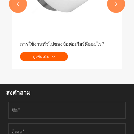


ส่งคำถาม