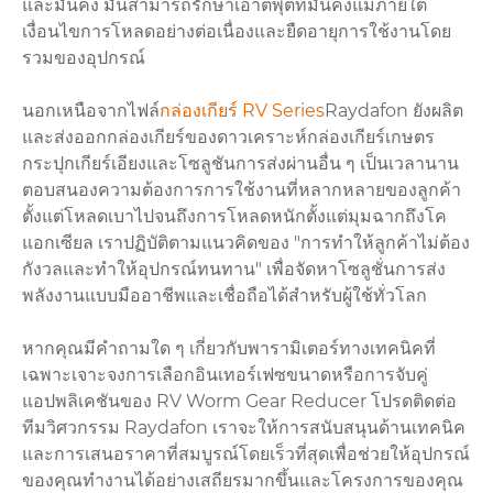
และมั่นคง มันสามารถรักษาเอาต์พุตที่มั่นคงแม้ภายใต้
เงื่อนไขการโหลดอย่างต่อเนื่องและยืดอายุการใช้งานโดย
รวมของอุปกรณ์
นอกเหนือจากไฟล์
กล่องเกียร์ RV Series
Raydafon ยังผลิต
และส่งออกกล่องเกียร์ของดาวเคราะห์กล่องเกียร์เกษตร
กระปุกเกียร์เอียงและโซลูชันการส่งผ่านอื่น ๆ เป็นเวลานาน
ตอบสนองความต้องการการใช้งานที่หลากหลายของลูกค้า
ตั้งแต่โหลดเบาไปจนถึงการโหลดหนักตั้งแต่มุมฉากถึงโค
แอกเซียล เราปฏิบัติตามแนวคิดของ "การทำให้ลูกค้าไม่ต้อง
กังวลและทำให้อุปกรณ์ทนทาน" เพื่อจัดหาโซลูชั่นการส่ง
พลังงานแบบมืออาชีพและเชื่อถือได้สำหรับผู้ใช้ทั่วโลก
หากคุณมีคำถามใด ๆ เกี่ยวกับพารามิเตอร์ทางเทคนิคที่
เฉพาะเจาะจงการเลือกอินเทอร์เฟซขนาดหรือการจับคู่
แอปพลิเคชันของ RV Worm Gear Reducer โปรดติดต่อ
ทีมวิศวกรรม Raydafon เราจะให้การสนับสนุนด้านเทคนิค
และการเสนอราคาที่สมบูรณ์โดยเร็วที่สุดเพื่อช่วยให้อุปกรณ์
ของคุณทำงานได้อย่างเสถียรมากขึ้นและโครงการของคุณ