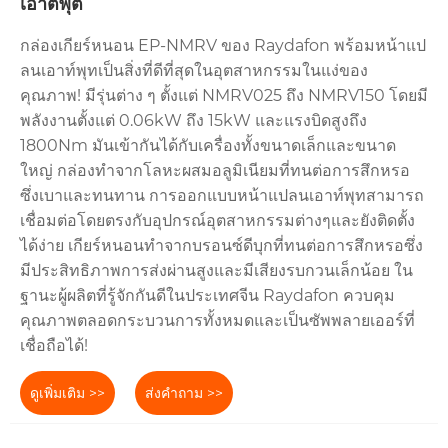
เอาต์พุต
กล่องเกียร์หนอน EP-NMRV ของ Raydafon พร้อมหน้าแป
ลนเอาท์พุทเป็นสิ่งที่ดีที่สุดในอุตสาหกรรมในแง่ของ
คุณภาพ! มีรุ่นต่าง ๆ ตั้งแต่ NMRV025 ถึง NMRV150 โดยมี
พลังงานตั้งแต่ 0.06kW ถึง 15kW และแรงบิดสูงถึง
1800Nm มันเข้ากันได้กับเครื่องทั้งขนาดเล็กและขนาด
ใหญ่ กล่องทำจากโลหะผสมอลูมิเนียมที่ทนต่อการสึกหรอ
ซึ่งเบาและทนทาน การออกแบบหน้าแปลนเอาท์พุทสามารถ
เชื่อมต่อโดยตรงกับอุปกรณ์อุตสาหกรรมต่างๆและยังติดตั้ง
ได้ง่าย เกียร์หนอนทำจากบรอนซ์ดีบุกที่ทนต่อการสึกหรอซึ่ง
มีประสิทธิภาพการส่งผ่านสูงและมีเสียงรบกวนเล็กน้อย ใน
ฐานะผู้ผลิตที่รู้จักกันดีในประเทศจีน Raydafon ควบคุม
คุณภาพตลอดกระบวนการทั้งหมดและเป็นซัพพลายเออร์ที่
เชื่อถือได้!
ดูเพิ่มเติม >>
ส่งคำถาม >>