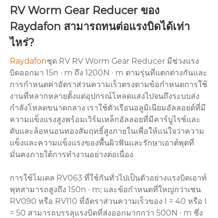
RV Worm Gear Reducer ของ
Raydafon สามารถทนต่อแรงบิดได้เท่า
ไหร่?
Raydafon
ชุด RV RV Worm Gear Reducer มีช่วงแรง
บิดออกมา 15n · m ถึง 1200N · m ตามรุ่นที่แตกต่างกันและ
การกำหนดค่าอัตราส่วนความเร็วตรงตามข้อกำหนดการใช้
งานที่หลากหลายตั้งแต่อุปกรณ์โหลดแสงไปจนถึงระบบส่ง
กำลังโหลดขนาดกลาง เราใช้ตัวเรือนอลูมิเนียมอัลลอยด์ที่มี
ความแข็งแรงสูงพร้อมเวิร์มเหล็กอัลลอยที่มีคาร์บูไรซ์และ
ดับและล้อหนอนทองสัมฤทธิ์สูงภายในเพื่อให้แน่ใจว่าความ
แข็งและความแข็งแรงของพื้นผิวฟันและรักษาเอาต์พุตที่
มั่นคงภายใต้การทำงานอย่างต่อเนื่อง
การใช้โมเดล RV063 ที่ใช้กันทั่วไปเป็นตัวอย่างแรงบิดเอาท์
พุทสามารถสูงถึง 150n · m; และข้อกำหนดที่ใหญ่กว่าเช่น
RV090 หรือ RV110 ที่อัตราส่วนความเร็วของ I = 40 หรือ I
= 50 สามารถบรรลุแรงบิดที่ส่งออกมากกว่า 500N · m ซึ่ง