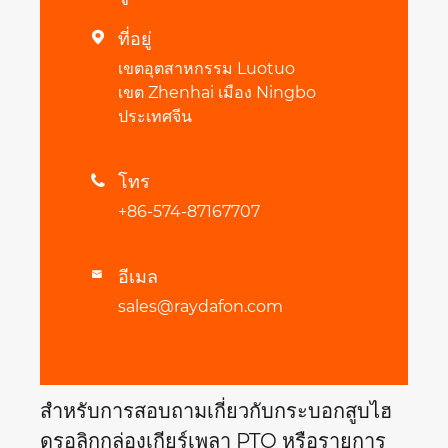
ที่อยู่

เขตอุตสาหกรรม Luotuo
เขต Zhenhai เมือง Ningbo
ประเทศจีน
โทร

+86-574-87167707
อีเมล

sales@raydafon.com
สำหรับการสอบถามเกี่ยวกับกระบอกสูบไฮ
ดรอลิกกล่องเกียร์เพลา PTO หรือรายการ