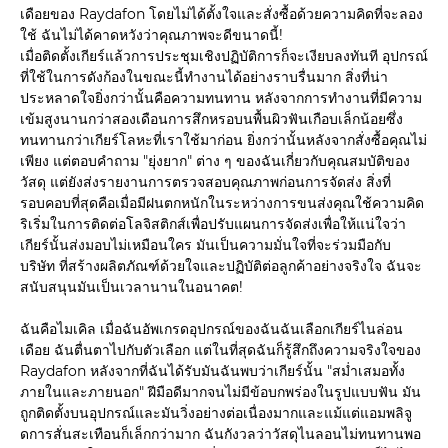
เดือยของ Raydafon โดยไม่ได้ตั้งใจและสั่งซื้อด้วยความคิดที่จะลอง
ใช้ ฉันไม่ได้คาดหวังว่าคุณภาพจะดีขนาดนี้!
เมื่อติดตั้งเกียร์แล้วการประชุมเชิงปฏิบัติการก็จะเงียบลงทันที อุปกรณ์
ที่ใช้ในการดังก้องในขณะนี้ทำงานได้อย่างราบรื่นมาก สิ่งที่น่า
ประหลาดใจยิ่งกว่านั้นคือความทนทาน หลังจากการทำงานที่มีความ
เข้มสูงนานกว่าสองเดือนการสึกหรอบนพื้นผิวฟันเกือบเล็กน้อยซึ่ง
ทนทานกว่าเกียร์โลหะที่เราใช้มาก่อน ยิ่งกว่านั้นหลังจากสั่งซื้อคุณไม่
เพียง แต่ตอบคำถาม "ยุ่งยาก" ต่าง ๆ ของฉันเกี่ยวกับคุณสมบัติของ
วัสดุ แต่ยังส่งรายงานการตรวจสอบคุณภาพก่อนการจัดส่ง สิ่งที่
รอบคอบที่สุดคือเมื่อมีฝนตกหนักในระหว่างการขนส่งคุณใช้ความคิด
ริเริ่มในการติดต่อโลจิสติกส์เพื่อปรับแผนการจัดส่งเพื่อให้แน่ใจว่า
เกียร์นั้นส่งมอบไม่เหมือนใคร มันเป็นความมั่นใจที่จะร่วมมือกับ
บริษัท ที่สร้างผลิตภัณฑ์ด้วยใจและปฏิบัติต่อลูกค้าอย่างจริงใจ ฉันจะ
สนับสนุนมันเป็นเวลานานในอนาคต!
ฉันคือไมเคิล เมื่อฉันอัพเกรดอุปกรณ์ของฉันฉันเลือกเกียร์ไนล่อน
เดือย ฉันตื่นตาไปกับตัวเลือก แต่ในที่สุดฉันก็รู้สึกถึงความจริงใจของ
Raydafon หลังจากที่ฉันได้รับมันฉันพบว่าเกียร์นั้น "สม่ำเสมอทั้ง
ภายในและภายนอก" ฝีมือดีมากจนไม่มีข้อบกพร่องในรูปแบบฟัน มัน
ถูกติดตั้งบนอุปกรณ์และมันวิ่งอย่างต่อเนื่องมากและแม้แต่แอมพลิจู
ดการสั่นสะเทือนก็เล็กกว่ามาก ฉันกังวลว่าวัสดุไนลอนไม่ทนทานพอ