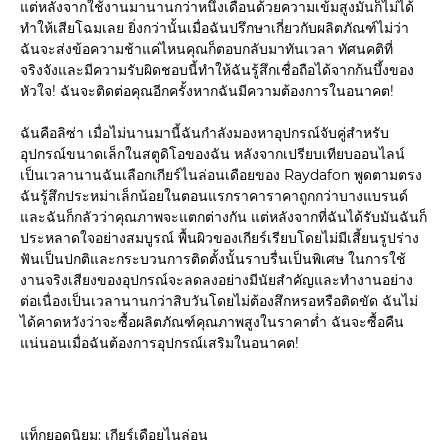
แต่หลังจากใช้งานมานานกว่าหนึ่งเดือนด้วยความเข้มสูงมันก็ไม่ได้
ทำให้เสียโฉมเลย ยิ่งกว่านั้นเมื่อฉันปรึกษาเกี่ยวกับผลิตภัณฑ์ไม่ว่า
ฉันจะส่งข้อความช้าแค่ไหนคุณก็ตอบกลับมาทันเวลา ทัศนคติที่
จริงจังและมีความรับผิดชอบนี้ทำให้ฉันรู้สึกเชื่อถือได้จากก้นบึ้งของ
หัวใจ! ฉันจะติดต่อคุณอีกครั้งหากฉันมีความต้องการในอนาคต!
ฉันคือลิซ่า เมื่อไม่นานมานี้ฉันกำลังมองหาอุปกรณ์จับคู่สำหรับ
อุปกรณ์ขนาดเล็กในสตูดิโอของฉัน หลังจากเปรียบเทียบออนไลน์
เป็นเวลานานฉันเลือกเกียร์ไนล่อนเดือยของ Raydafon พูดตามตรง
ฉันรู้สึกประหม่าเล็กน้อยในตอนแรกราคาราคาถูกกว่าบางแบรนด์
และฉันก็กลัวว่าคุณภาพจะแตกต่างกัน แต่หลังจากที่ฉันได้รับมันฉันก็
ประหลาดใจอย่างสมบูรณ์ พื้นผิวของเกียร์เรียบโดยไม่มีเสี้ยนรูปร่าง
ฟันเป็นปกติและกระบวนการติดตั้งนั้นราบรื่นเป็นพิเศษ ในการใช้
งานจริงเสียงของอุปกรณ์จะลดลงอย่างมีนัยสำคัญและทำงานอย่าง
ต่อเนื่องเป็นเวลานานกว่าสิบวันโดยไม่ต้องสึกหรอหรือติดขัด ฉันไม่
ได้คาดหวังว่าจะซื้อผลิตภัณฑ์คุณภาพสูงในราคาต่ำ ฉันจะซื้อคืน
แน่นอนเมื่อฉันต้องการอุปกรณ์เสริมในอนาคต!
แท็กยอดนิยม: เกียร์เดือยไนล่อน