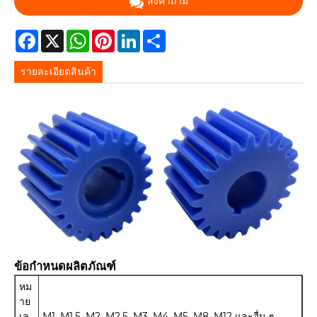
ส่งคำถาม
Facebook
X
WhatsApp
Pinterest
LinkedIn
Share
รายละเอียดสินค้า
ข้อกำหนดผลิตภัณฑ์
หม
าย
เล
M1, M1.5, M2, M2.5, M3, M4, M5, M8, M12 และอื่น ๆ