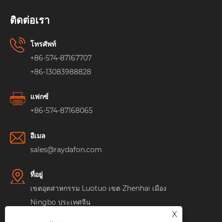
ติดต่อเรา
โทรศัพท์
+86-574-87167707
+86-13083988828
แฟกซ์
+86-574-87168065
อีเมล
sales@raydafon.com
ที่อยู่
เขตอุตสาหกรรม Luotuo เขต Zhenhai เมือง
Ningbo ประเทศจีน
X