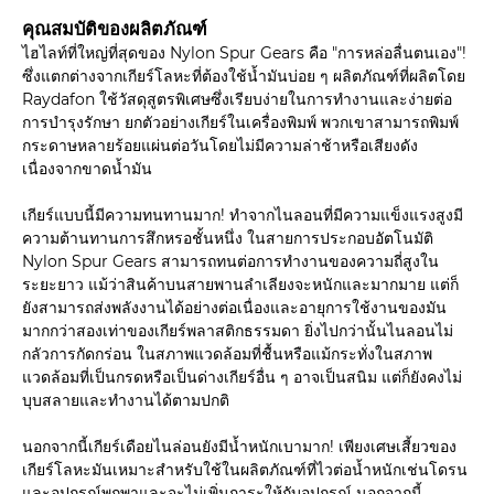
คุณสมบัติของผลิตภัณฑ์
ไฮไลท์ที่ใหญ่ที่สุดของ Nylon Spur Gears คือ "การหล่อลื่นตนเอง"!
ซึ่งแตกต่างจากเกียร์โลหะที่ต้องใช้น้ำมันบ่อย ๆ ผลิตภัณฑ์ที่ผลิตโดย
Raydafon ใช้วัสดุสูตรพิเศษซึ่งเรียบง่ายในการทำงานและง่ายต่อ
การบำรุงรักษา ยกตัวอย่างเกียร์ในเครื่องพิมพ์ พวกเขาสามารถพิมพ์
กระดาษหลายร้อยแผ่นต่อวันโดยไม่มีความล่าช้าหรือเสียงดัง
เนื่องจากขาดน้ำมัน
เกียร์แบบนี้มีความทนทานมาก! ทำจากไนลอนที่มีความแข็งแรงสูงมี
ความต้านทานการสึกหรอชั้นหนึ่ง ในสายการประกอบอัตโนมัติ
Nylon Spur Gears สามารถทนต่อการทำงานของความถี่สูงใน
ระยะยาว แม้ว่าสินค้าบนสายพานลำเลียงจะหนักและมากมาย แต่ก็
ยังสามารถส่งพลังงานได้อย่างต่อเนื่องและอายุการใช้งานของมัน
มากกว่าสองเท่าของเกียร์พลาสติกธรรมดา ยิ่งไปกว่านั้นไนลอนไม่
กลัวการกัดกร่อน ในสภาพแวดล้อมที่ชื้นหรือแม้กระทั่งในสภาพ
แวดล้อมที่เป็นกรดหรือเป็นด่างเกียร์อื่น ๆ อาจเป็นสนิม แต่ก็ยังคงไม่
บุบสลายและทำงานได้ตามปกติ
นอกจากนี้เกียร์เดือยไนล่อนยังมีน้ำหนักเบามาก! เพียงเศษเสี้ยวของ
เกียร์โลหะมันเหมาะสำหรับใช้ในผลิตภัณฑ์ที่ไวต่อน้ำหนักเช่นโดรน
และอุปกรณ์พกพาและจะไม่เพิ่มภาระให้กับอุปกรณ์ นอกจากนี้