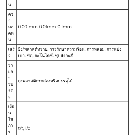
น
คว
า
มอ
0.001mm-0.01mm-0.1mm
ดท
น
เสร็
ยิง/พลาสต์ทราย, การรักษาความร้อน, การหลอม, การแบ่ง
จ
เบา, ขัด, อะโนไดซ์, ชุบสังกะสี
รา
ยก
า
ถุงพลาสติก+กล่องหรือบรรจุไม้
รบ
รร
จุ
เงื่อ
น
ไข
กา
t/t, l/c
ร