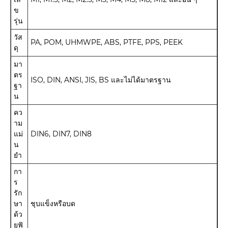
ข
รุ่น
วัส
PA, POM, UHMWPE, ABS, PTFE, PPS, PEEK
ดุ
มา
ตร
ISO, DIN, ANSI, JIS, BS และไม่ได้มาตรฐาน
ฐา
น
คว
าม
แม่
DIN6, DIN7, DIN8
น
ยำ
กา
ร
รัก
ษา
ชุบแข็งหรือบด
ด้ว
ยฟั