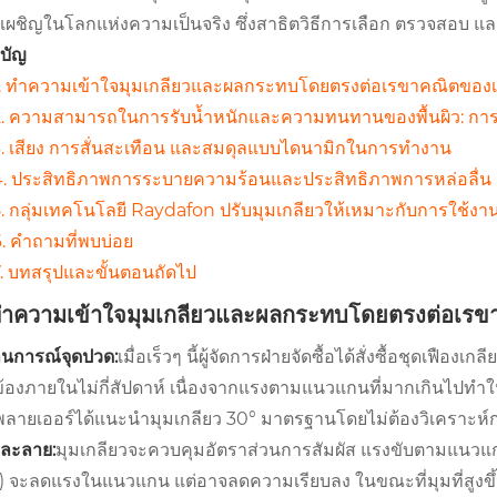
งเผชิญในโลกแห่งความเป็นจริง ซึ่งสาธิตวิธีการเลือก ตรวจสอบ แล
บัญ
1. ทำความเข้าใจมุมเกลียวและผลกระทบโดยตรงต่อเรขาคณิตของเ
2. ความสามารถในการรับน้ำหนักและความทนทานของพื้นผิว: การ
. เสียง การสั่นสะเทือน และสมดุลแบบไดนามิกในการทำงาน
4. ประสิทธิภาพการระบายความร้อนและประสิทธิภาพการหล่อลื่น
. กลุ่มเทคโนโลยี Raydafon ปรับมุมเกลียวให้เหมาะกับการใช้ง
. คำถามที่พบบ่อย
. บทสรุปและขั้นตอนถัดไป
 ทำความเข้าใจมุมเกลียวและผลกระทบโดยตรงต่อเรข
นการณ์จุดปวด:
เมื่อเร็วๆ นี้ผู้จัดการฝ่ายจัดซื้อได้สั่งซื้อชุดเฟื
ข้องภายในไม่กี่สัปดาห์ เนื่องจากแรงตามแนวแกนที่มากเกินไปทำใ
พลายเออร์ได้แนะนำมุมเกลียว 30° มาตรฐานโดยไม่ต้องวิเคราะห์
ละลาย:
มุมเกลียวจะควบคุมอัตราส่วนการสัมผัส แรงขับตามแนวแกน
) จะลดแรงในแนวแกน แต่อาจลดความเรียบลง ในขณะที่มุมที่สูงขึ้น