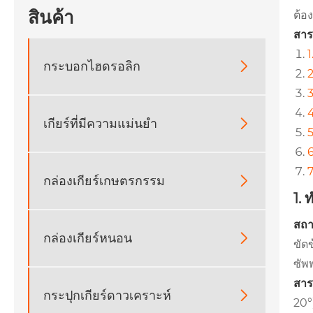
สินค้า
ต้อ
สาร
กระบอกไฮดรอลิก

3
เกียร์ที่มีความแม่นยำ

5
6
7
กล่องเกียร์เกษตรกรรม

1.
สถา
กล่องเกียร์หนอน

ขัด
ซัพ
สาร
กระปุกเกียร์ดาวเคราะห์

20°