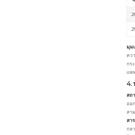
2
2
มุม
ควา
กระ
แพท
4.
สถา
ออก
สาม
สาร
กลา