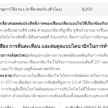
8,200
ายุการใช้งาน L10 ที่คาดหวัง (ชั่วโมง)
เกลียวส่งผลต่อประสิทธิภาพของเฟืองเกลียวแบบไขว้ที่เกี่ยวข้อง
ยๆ เคลื่อนผ่านสีข้างฟัน ด้วยมุมเกลียวที่สูงขึ้น คู่ฟันจำนวนมาก
เกิดไมโครพิตติ้ง นี่คือสาเหตุที่ Raydafon ยืนกรานในการเลือ
 เสียง การสั่นสะเทือน และสมดุลแบบไดนามิกในการท
นการณ์จุดปวด:
ผู้ผลิตอุปกรณ์ทางการแพทย์ต้องเผชิญกับการส่งคืน
การวางตำแหน่ง เฟืองเกลียวไขว้ได้รับการออกแบบเดิมที่ 20° แต่เก
ช่วยอะไร ปัญหาอยู่ที่จลนศาสตร์ล้วนๆ
ละลาย:
เสียงรบกวนในเฟืองเกลียวไขว้เกิดจากข้อผิดพลาดในการส่ง
กว่า 25°) จะเพิ่มอัตราส่วนการสัมผัสที่สูงกว่า 2.0 ทำให้การยึดฟั
 การจับคู่สิ่งนี้กับโปรไฟล์ยอดและการปรับโทโพโลยีให้เหมาะสม
dafon จำลองไดนามิกของระบบขับเคลื่อนทั้งหมดเพื่อระบุช่วงเกล
ุมเกลียว
อัตราส่วนการติดต่อ
ระดับเสียง (dB(A)) @ 3