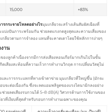
15,000
+83%
กับการกระจายโหลดอย่างไร
มุมเกลียวจะสร้างเส้นสัมผัสเฉียงที่
ขึ้นจะแบ่งปันภาระพร้อมกัน ช่วยลดแรงกดสูงสุดและความเสี่ยงของ
กมุมเกลียวตามการจำลอง แทนที่จะคาดเดาโดยใช้หลักการง่ายๆ
ำงาน
ของลูกค้าเนื่องจากมีการส่งเสียงหอนเกียร์มากเกินไปในขั้น
ิดเสียงสะท้อนที่ความเร็วการทำงานวิกฤต การเปลี่ยนวัสดุไม่
และการกระแทกที่ทางเข้าตาข่าย มุมเกลียวที่ใหญ่ขึ้น (มักจะ
นเกือบจะต่อเนื่องกัน ซึ่งจะลดแอมพลิจูดของแรงไดนามิกลงอย่าง
จะช่วยลดเสียงรบกวนได้ 5–8 dB(A) วิศวกรด้านการใช้งานของ
ียวที่เงียบที่สุดสำหรับรอบการทำงานเฉพาะของคุณ
000 รอบต่อนาที
ความเร็วการสั่นสะเทือน (มม./วินาที)