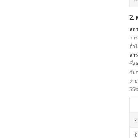
2.
สถา
การ
ต่ำ
สาร
ซึ่
กับ
ง่า
35%
ค
ป