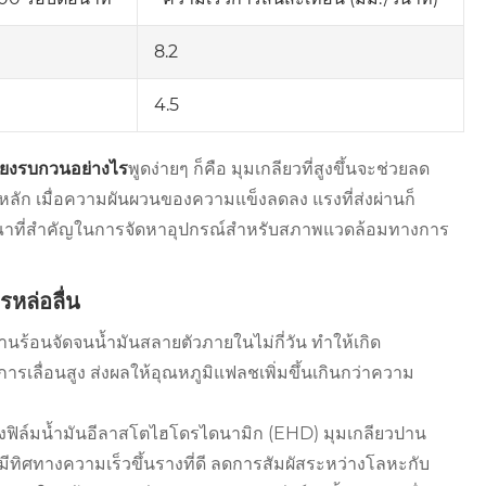
8.2
4.5
สียงรบกวนอย่างไร
พูดง่ายๆ ก็คือ มุมเกลียวที่สูงขึ้นจะช่วยลด
ลัก เมื่อความผันผวนของความแข็งลดลง แรงที่ส่งผ่านก็
ิจารณาที่สำคัญในการจัดหาอุปกรณ์สำหรับสภาพแวดล้อมทางการ
หล่อลื่น
งานร้อนจัดจนน้ำมันสลายตัวภายในไม่กี่วัน ทำให้เกิด
รเลื่อนสูง ส่งผลให้อุณหภูมิแฟลชเพิ่มขึ้นเกินกว่าความ
งฟิล์มน้ำมันอีลาสโตไฮโดรไดนามิก (EHD) มุมเกลียวปาน
ากมีทิศทางความเร็วขึ้นรางที่ดี ลดการสัมผัสระหว่างโลหะกับ