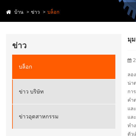
บ้าน
ข่าว
บล็อก
มุม
ข่าว
2
บล็อก
ลอง
น่า
ข่าว บริษัท
การ
คำต
และ
ข่าวอุตสาหกรรม
และ
ทำง
ตัว