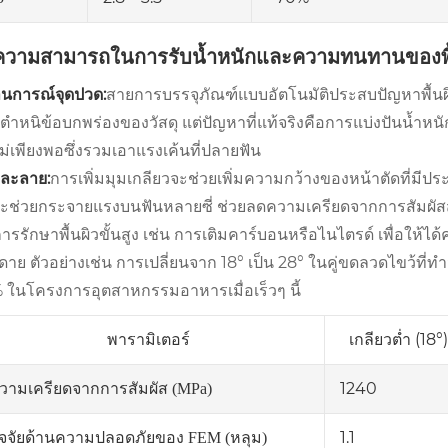
 ความสามารถในการรับน้ำหนักและความทนทานของพื้น
นการณ์จุดปวด:
สายการบรรจุภัณฑ์แบบอัตโนมัติประสบปัญหาพื้นผิว
ตำหนิข้อบกพร่องของวัสดุ แต่ปัญหาที่แท้จริงคือการแบ่งปันน้ำหนั
ไม่เพียงพอซึ่งรวมเอาแรงเค้นที่ปลายฟัน
ละลาย:
การเพิ่มมุมเกลียวจะช่วยเพิ่มความกว้างของหน้าตัดที่มีปร
งจะช่วยกระจายแรงบนฟันหลายซี่ ช่วยลดความเครียดจากการสัมผัส
การรักษาพื้นผิวขั้นสูง เช่น การเติมคาร์บอนหรือไนไตรด์ เพื่อให
ยดาย ตัวอย่างเช่น การเปลี่ยนจาก 18° เป็น 28° ในคู่ขดลวดไขว้ที่
 ในโครงการอุตสาหกรรมอาหารเมื่อเร็วๆ นี้
พารามิเตอร์
เกลียวต่ำ (18°)
1240
วามเครียดจากการสัมผัส (MPa)
1.1
ัจจัยด้านความปลอดภัยของ FEM (หลุม)