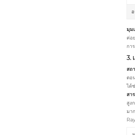
อ
มุม
ค่อ
การ
3.
สถา
ตอน
ได้
สาร
สูง
มาก
Ray
ม